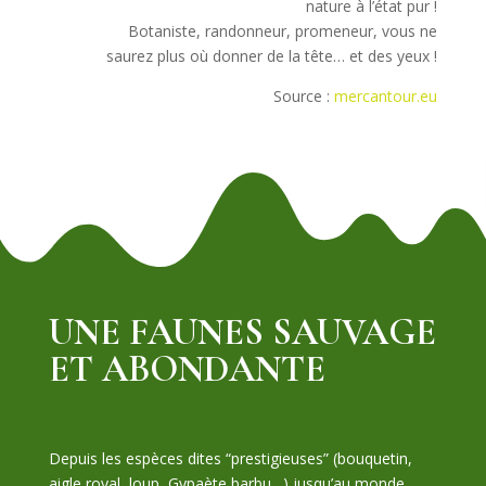
nature à l’état pur !
Botaniste, randonneur, promeneur, vous ne
saurez plus où donner de la tête… et des yeux !
Source :
mercantour.eu
UNE FAUNES SAUVAGE
ET ABONDANTE
Depuis les espèces dites “prestigieuses” (bouquetin,
aigle royal, loup, Gypaète barbu…) jusqu’au monde