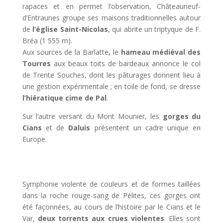
rapaces et en permet l’observation, Châteauneuf-
d’Entraunes groupe ses maisons traditionnelles autour
de
l’église Saint-Nicolas
, qui abrite un triptyque de F.
Bréa (1 555 m).
Aux sources de la Barlatte, le
hameau médiéval des
Tourres
aux beaux toits de bardeaux annonce le col
de Trente Souches, dont les pâturages donnent lieu à
une gestion expérimentale ; en toile de fond, se dresse
l’hiératique cime de Pal
.
Sur l’autre versant du Mont Mounier, les
gorges du
Cians
et de
Daluis
présentent un cadre unique en
Europe.
Symphonie violente de couleurs et de formes taillées
dans la roche rouge-sang de Pélites, ces gorges ont
été façonnées, au cours de l’histoire par le Cians et le
Var,
deux torrents aux crues violentes
. Elles sont