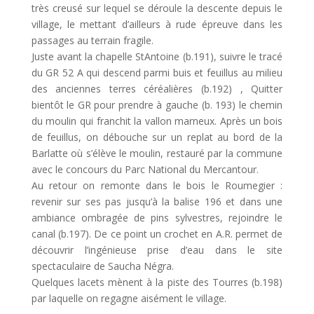
très creusé sur lequel se déroule la descente depuis le
village, le mettant d’ailleurs à rude épreuve dans les
passages au terrain fragile.
Juste avant la chapelle StAntoine (b.191), suivre le tracé
du GR 52 A qui descend parmi buis et feuillus au milieu
des anciennes terres céréalières (b.192) , Quitter
bientôt le GR pour prendre à gauche (b. 193) le chemin
du moulin qui franchit la vallon marneux. Après un bois
de feuillus, on débouche sur un replat au bord de la
Barlatte où s’élève le moulin, restauré par la commune
avec le concours du Parc National du Mercantour.
Au retour on remonte dans le bois le Roumegier :
revenir sur ses pas jusqu’à la balise 196 et dans une
ambiance ombragée de pins sylvestres, rejoindre le
canal (b.197). De ce point un crochet en A.R. permet de
découvrir l’ingénieuse prise d’eau dans le site
spectaculaire de Saucha Négra.
Quelques lacets mènent à la piste des Tourres (b.198)
par laquelle on regagne aisément le village.