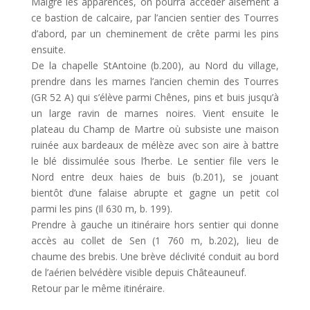
Malgré les apparences, on pourra accéder aisément à
ce bastion de calcaire, par l’ancien sentier des Tourres
d’abord, par un cheminement de crête parmi les pins
ensuite.
De la chapelle StAntoine (b.200), au Nord du village,
prendre dans les marnes l’ancien chemin des Tourres
(GR 52 A) qui s’élève parmi Chênes, pins et buis jusqu’à
un large ravin de marnes noires. Vient ensuite le
plateau du Champ de Martre où subsiste une maison
ruinée aux bardeaux de mélèze avec son aire à battre
le blé dissimulée sous l’herbe. Le sentier file vers le
Nord entre deux haies de buis (b.201), se jouant
bientôt d’une falaise abrupte et gagne un petit col
parmi les pins (Il 630 m, b. 199).
Prendre à gauche un itinéraire hors sentier qui donne
accès au collet de Sen (1 760 m, b.202), lieu de
chaume des brebis. Une brève déclivité conduit au bord
de l’aérien belvédère visible depuis Châteauneuf.
Retour par le même itinéraire.