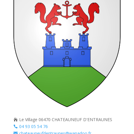
Le Village 06470 CHATEAUNEUF D'ENTRAUNES

04 93 05 54 76

chateauneufdentraunes@wanadoo.fr
