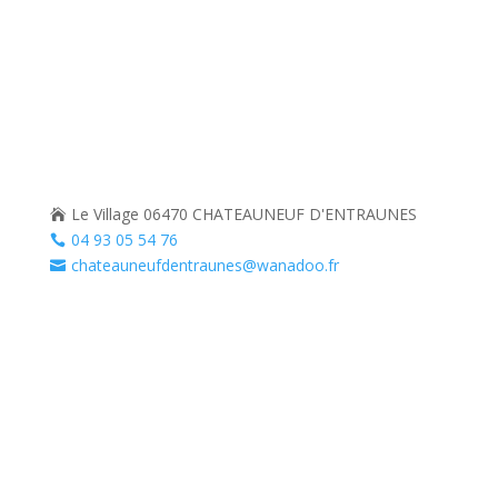
Le Village 06470 CHATEAUNEUF D'ENTRAUNES

04 93 05 54 76

chateauneufdentraunes@wanadoo.fr
