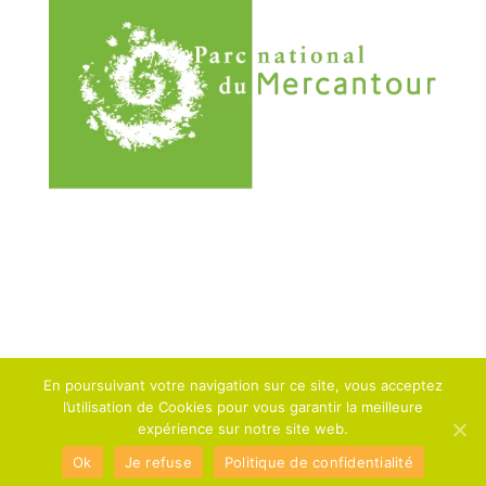
Copyright
Tineesi
|
Mentions Légales
|
Politique de
En poursuivant votre navigation sur ce site, vous acceptez
confidentialité
l’utilisation de Cookies pour vous garantir la meilleure
expérience sur notre site web.
Ok
Je refuse
Politique de confidentialité