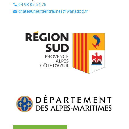
04 93 05 54 76

chateauneufdentraunes@wanadoo.fr
